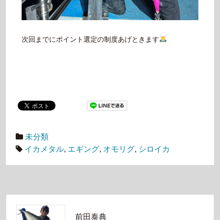
次回までにポイント選定の制度あげときます
未分類
イカメタル
,
エギング
,
オモリグ
,
シロイカ
前田泰典