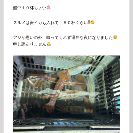
船中１０杯ちょい
スルメは麦イカも入れて、５０杯くらい⁇
アジが思いの外、喰ってくれず退屈な夜になりました
申し訳ありません