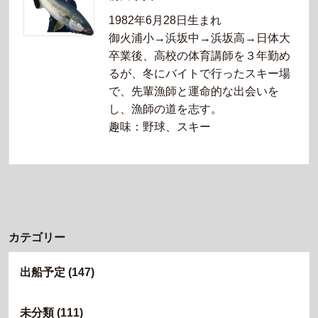
1982年6月28日生まれ
御火浦小→浜坂中→浜坂高→日体大
卒業後、高校の体育講師を３年勤め
るが、冬にバイトで行ったスキー場
で、先輩漁師と運命的な出会いを
し、漁師の道を志す。
趣味：野球、スキー
カテゴリー
出船予定
(147)
未分類
(111)