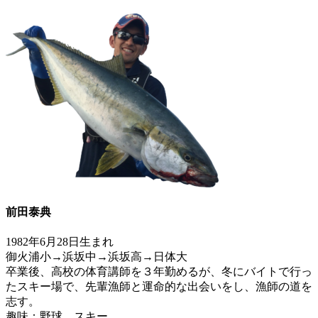
前田泰典
1982年6月28日生まれ
御火浦小→浜坂中→浜坂高→日体大
卒業後、高校の体育講師を３年勤めるが、冬にバイトで行っ
たスキー場で、先輩漁師と運命的な出会いをし、漁師の道を
志す。
趣味：野球、スキー