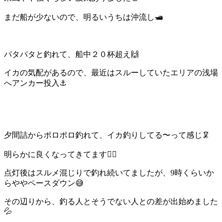
まだ船が少ないので、明るいうちは沖流し🛥️
パタパタと釣れて、船中２０杯超え🙌
イカの気配があるので、最近はスルーしていたエリアの浅場
へアンカー投入⚓️
夕間詰からポロポロ釣れて、イカ釣りしてる〜って感じ🦑
明らかに良くなってきてます🙆‍♂️
点灯後はスルメ混じりで釣れ続いてましたが、9時くらいか
らややペースダウン😅
その辺りから、釣る人とそうでない人との差が出始めました
💦