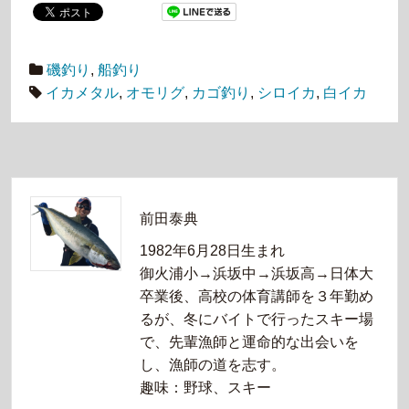
磯釣り
,
船釣り
イカメタル
,
オモリグ
,
カゴ釣り
,
シロイカ
,
白イカ
前田泰典
1982年6月28日生まれ
御火浦小→浜坂中→浜坂高→日体大
卒業後、高校の体育講師を３年勤め
るが、冬にバイトで行ったスキー場
で、先輩漁師と運命的な出会いを
し、漁師の道を志す。
趣味：野球、スキー