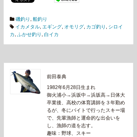
磯釣り
,
船釣り
イカメタル
,
エギング
,
オモリグ
,
カゴ釣り
,
シロイ
カ
,
ふかせ釣り
,
白イカ
前田泰典
1982年6月28日生まれ
御火浦小→浜坂中→浜坂高→日体大
卒業後、高校の体育講師を３年勤め
るが、冬にバイトで行ったスキー場
で、先輩漁師と運命的な出会いを
し、漁師の道を志す。
趣味：野球、スキー