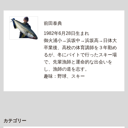
前田泰典
1982年6月28日生まれ
御火浦小→浜坂中→浜坂高→日体大
卒業後、高校の体育講師を３年勤め
るが、冬にバイトで行ったスキー場
で、先輩漁師と運命的な出会いを
し、漁師の道を志す。
趣味：野球、スキー
カテゴリー