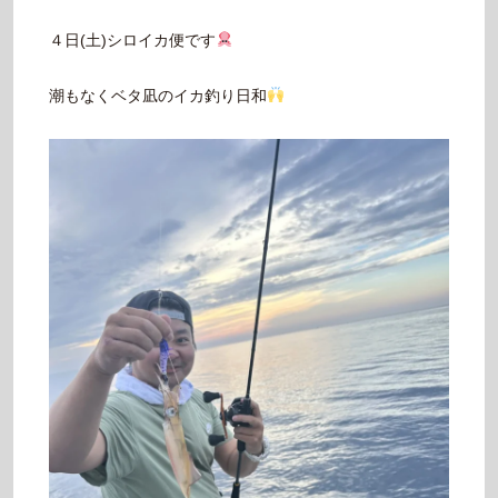
４日(土)シロイカ便です
潮もなくベタ凪のイカ釣り日和