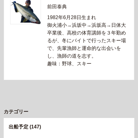
前田泰典
1982年6月28日生まれ
御火浦小→浜坂中→浜坂高→日体大
卒業後、高校の体育講師を３年勤め
るが、冬にバイトで行ったスキー場
で、先輩漁師と運命的な出会いを
し、漁師の道を志す。
趣味：野球、スキー
カテゴリー
出船予定
(147)