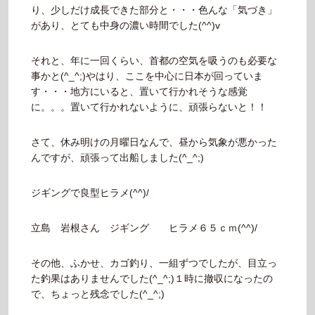
り、少しだけ成長できた部分と・・・色んな「気づき」
があり、とても中身の濃い時間でした(^^)v
それと、年に一回くらい、首都の空気を吸うのも必要な
事かと(^_^;)やはり、ここを中心に日本が回っていま
す・・・地方にいると、置いて行かれそうな感覚
に。。。置いて行かれないように、頑張らないと！！
さて、休み明けの月曜日なんで、昼から気象が悪かった
んですが、頑張って出船しました(^_^;)
ジギングで良型ヒラメ(^^)/
立島 岩根さん ジギング ヒラメ６５ｃｍ(^^)/
その他、ふかせ、カゴ釣り、一組ずつでしたが、目立っ
た釣果はありませんでした(^_^;)１時に撤収になったの
で、ちょっと残念でした(^_^;)