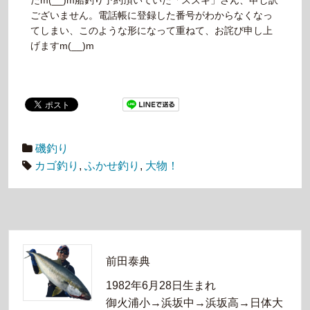
たm(__)m船釣り予約頂いていた「スズキ」さん、申し訳
ございません。電話帳に登録した番号がわからなくなっ
てしまい、このような形になって重ねて、お詫び申し上
げますm(__)m
磯釣り
カゴ釣り
,
ふかせ釣り
,
大物！
前田泰典
1982年6月28日生まれ
御火浦小→浜坂中→浜坂高→日体大