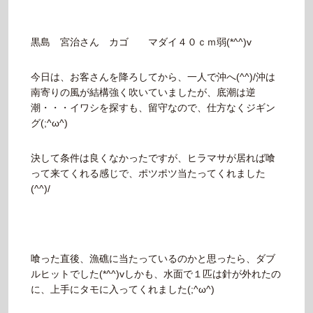
黒島 宮治さん カゴ マダイ４０ｃｍ弱(*^^)v
今日は、お客さんを降ろしてから、一人で沖へ(^^)/沖は
南寄りの風が結構強く吹いていましたが、底潮は逆
潮・・・イワシを探すも、留守なので、仕方なくジギン
グ(;^ω^)
決して条件は良くなかったですが、ヒラマサが居れば喰
って来てくれる感じで、ポツポツ当たってくれました
(^^)/
喰った直後、漁礁に当たっているのかと思ったら、ダブ
ルヒットでした(*^^)vしかも、水面で１匹は針が外れたの
に、上手にタモに入ってくれました(;^ω^)