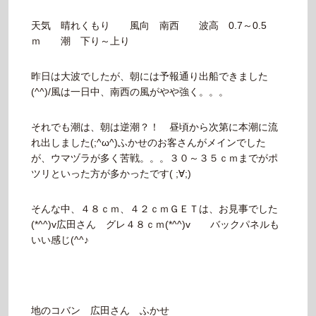
天気 晴れくもり 風向 南西 波高 0.7～0.5
ｍ 潮 下り～上り
昨日は大波でしたが、朝には予報通り出船できました
(^^)/風は一日中、南西の風がやや強く。。。
それでも潮は、朝は逆潮？！ 昼頃から次第に本潮に流
れ出しました(;^ω^)ふかせのお客さんがメインでした
が、ウマヅラが多く苦戦。。。３０～３５ｃｍまでがポ
ツリといった方が多かったです( ;∀;)
そんな中、４８ｃｍ、４２ｃｍＧＥＴは、お見事でした
(*^^)v
広田さん グレ４８ｃｍ(*^^)v バックパネルも
いい感じ(^^♪
地のコバン 広田さん ふかせ