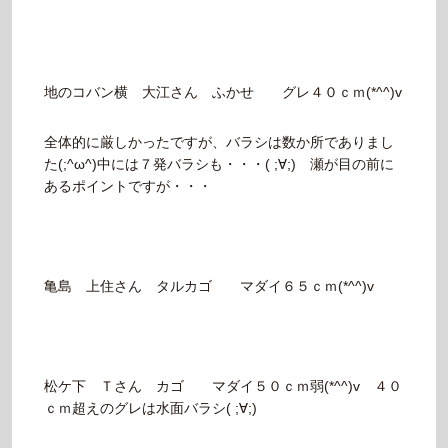
地のコバン横 大江さん ふかせ グレ４０ｃｍ(*^^)v
全体的に厳しかったですが、バラシは数か所でありまし
た(;^ω^)中には７発バラシも・・・( ;∀;) 瀬が目の前に
あるポイントですが・・・
亀島 上住さん タルカゴ マダイ６５ｃｍ(*^^)v
松ケ下 Ｔさん カゴ マダイ５０ｃｍ弱(*^^)v ４０
ｃｍ超えのグレは水面バラシ( ;∀;)