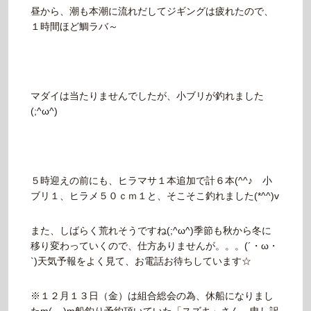
昼から、潮も本潮に流れだしてジギングは疲れたので、
１時間ほど鯛ラバ～
マダイは当たりませんでしたが、小ブリが釣れました
(;^ω^)
５時迎えの前にも、ヒラマサ１本追加で計６本(^^♪ 小
ブリ１、ヒラメ５０ｃｍ１と、そこそこ釣れました(*^^)v
また、しばらく荒れそうですね(;^ω^)季節も秋から冬に
移り変わっていくので、仕方ありませんが。。。(´・ω・
`)天気予報をよく見て、お電話お待ちしています☆
※１２月１３日（金）は組合総会の為、休船になりまし