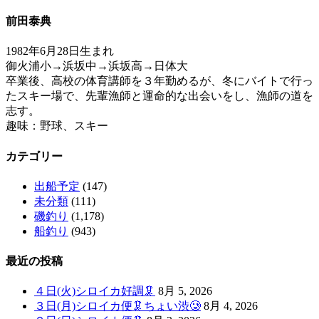
前田泰典
1982年6月28日生まれ
御火浦小→浜坂中→浜坂高→日体大
卒業後、高校の体育講師を３年勤めるが、冬にバイトで行っ
たスキー場で、先輩漁師と運命的な出会いをし、漁師の道を
志す。
趣味：野球、スキー
カテゴリー
出船予定
(147)
未分類
(111)
磯釣り
(1,178)
船釣り
(943)
最近の投稿
４日(火)シロイカ好調🦑
8月 5, 2026
３日(月)シロイカ便🦑ちょい渋🥲
8月 4, 2026