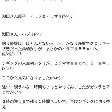
潮田さん親子 ヒラメ＆ヒラマサ(*^^)v
潮田さん 小ブリ(^^)/
釣り経験は、ほとんどないらしく、かなり序盤でグロッキー
状態だった高橋投手が、まさかのヒラマサ８８ｃｍ＼
(◎o◎)／！
ジギングの人生初アタリが、ヒラマサ８８ｃｍ、５，８キロ
(≧▽≦)
ここから元気になりました(;^ω^)
途中、鯛ラバを１時間ちょっとやってみましたがガシラとア
コウが少々・・・
２時の迎えまで残り１時間ちょいで、再びジギングに切り替
え！