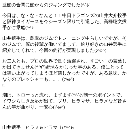
渡船の合間に船からのジギングでした(^^)/
今日は、な・な・なんと！！中日ドラゴンズの山井大介投手
と阪神タイガースを今シーズン限りで引退した、高橋聡文投
手がご乗船(^^♪
山井選手は、鳥取のジムでトレーニング中らしいですが、そ
のジムで、僕の後輩が働いてまして、釣り好きの山井選手に
紹介してくれて、今回の釣行が実現しました(;^ω^)
お二人とも、プロの世界で長く活躍され、すごい！の言葉し
か出てきません(*‘∀‘)野球をかじった事のある、僕にとって
は舞い上がってしまうほど嬉しかったですが、ある意味、か
なりのプレッシャーも。。。(;^ω^)
n
潮は、トローっと流れ、まずまず(*^^)v朝一のポイントで、
イワシらしき反応が出て、ブリ、ヒラマサ、ヒラメなど皆さ
んの竿が曲がり、一安心(;^ω^)
山井選手 ヒラメ＆ヒラマサ(*^^)v