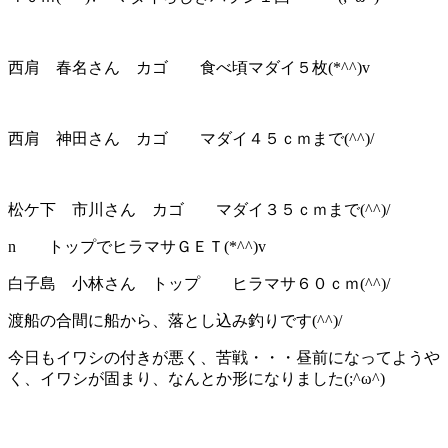
西肩 春名さん カゴ 食べ頃マダイ５枚(*^^)v
西肩 神田さん カゴ マダイ４５ｃｍまで(^^)/
松ケ下 市川さん カゴ マダイ３５ｃｍまで(^^)/
n トップでヒラマサＧＥＴ(*^^)v
白子島 小林さん トップ ヒラマサ６０ｃｍ(^^)/
渡船の合間に船から、落とし込み釣りです(^^)/
今日もイワシの付きが悪く、苦戦・・・昼前になってようや
く、イワシが固まり、なんとか形になりました(;^ω^)