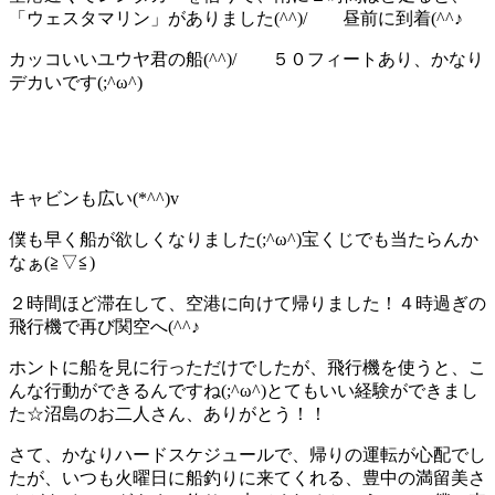
「ウェスタマリン」がありました(^^)/ 昼前に到着(^^♪
カッコいいユウヤ君の船(^^)/ ５０フィートあり、かなり
デカいです(;^ω^)
キャビンも広い(*^^)v
僕も早く船が欲しくなりました(;^ω^)宝くじでも当たらんか
なぁ(≧▽≦)
２時間ほど滞在して、空港に向けて帰りました！４時過ぎの
飛行機で再び関空へ(^^♪
ホントに船を見に行っただけでしたが、飛行機を使うと、こ
んな行動ができるんですね(;^ω^)とてもいい経験ができまし
た☆沼島のお二人さん、ありがとう！！
さて、かなりハードスケジュールで、帰りの運転が心配でし
たが、いつも火曜日に船釣りに来てくれる、豊中の満留美さ