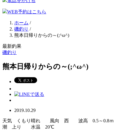
電話をかける
WEB予約はこちら
ホーム
/
磯釣り
/
熊本日帰りからの～(;^ω^)
最新釣果
磯釣り
熊本日帰りからの～(;^ω^)
2019.10.29
天気 くもり晴れ 風向 西 波高 0.5～0.8ｍ
潮 上り 水温 20℃