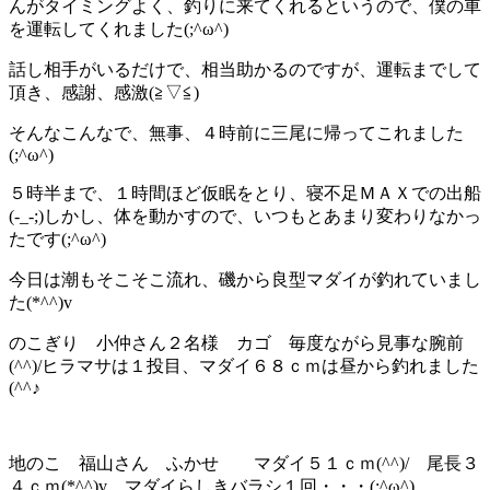
んがタイミングよく、釣りに来てくれるというので、僕の車
を運転してくれました(;^ω^)
話し相手がいるだけで、相当助かるのですが、運転までして
頂き、感謝、感激(≧▽≦)
そんなこんなで、無事、４時前に三尾に帰ってこれました
(;^ω^)
５時半まで、１時間ほど仮眠をとり、寝不足ＭＡＸでの出船
(-_-;)しかし、体を動かすので、いつもとあまり変わりなかっ
たです(;^ω^)
今日は潮もそこそこ流れ、磯から良型マダイが釣れていまし
た(*^^)v
のこぎり 小仲さん２名様 カゴ 毎度ながら見事な腕前
(^^)/ヒラマサは１投目、マダイ６８ｃｍは昼から釣れました
(^^♪
地のこ 福山さん ふかせ マダイ５１ｃｍ(^^)/ 尾長３
４ｃｍ(*^^)v マダイらしきバラシ１回・・・(;^ω^)