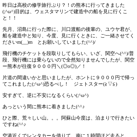
昨日は高校の修学旅行ぶり？！の熊本に行ってきました
(;^ω^)目的は、ウェスタマリンで建造中の船を見に行くこ
と！！
先月、沼島に行った際に、川口渡船の後輩の、ユウヤ君が、
船を建造中と知り、今度、見に行くときに、ご一緒させてく
ださいm(__)m とお願いしていました(^^)/
飛行機のチケットを段取りしてもらい、いざ、関空へ(^^)/普
段、飛行機には乗らないので全然知りませんでしたが、関空
ー熊本が往復９０００円＼(◎o◎)／！
片道の間違いかと思いましたが、ホントに９０００円で帰っ
てこれました(;^ω^)恐るべし！ ジェトスター(≧▽≦)
安すぎて、逆に不安になるくらい(;^ω^)
あっという間に熊本に着きました(^^♪
ひと際、荒々しい山。。。阿蘇山今度は、泊まりで行きたい
ですね(^^♪
空港近くでレンタカーを借りて、南に１時間ほど走ると、