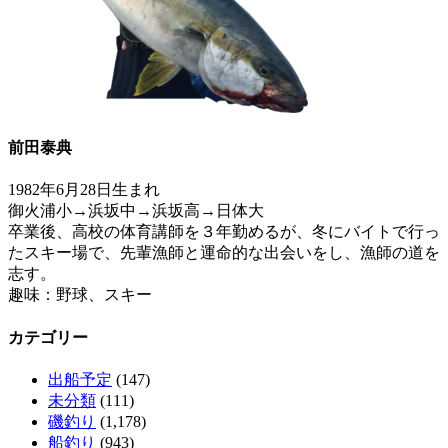
前田泰典
1982年6月28日生まれ
御火浦小→浜坂中→浜坂高→日体大
卒業後、高校の体育講師を３年勤めるが、冬にバイトで行っ
たスキー場で、先輩漁師と運命的な出会いをし、漁師の道を
志す。
趣味：野球、スキー
カテゴリー
出船予定
(147)
未分類
(111)
磯釣り
(1,178)
船釣り
(943)