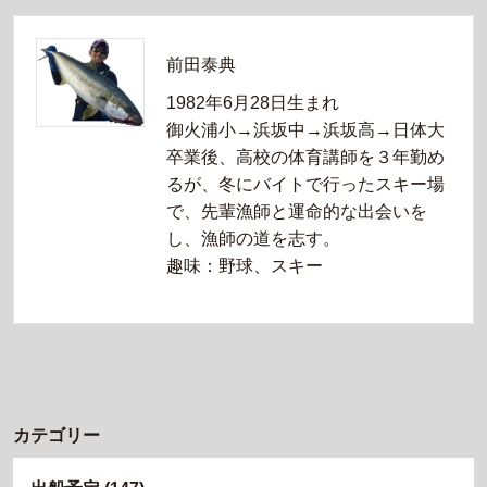
前田泰典
1982年6月28日生まれ
御火浦小→浜坂中→浜坂高→日体大
卒業後、高校の体育講師を３年勤め
るが、冬にバイトで行ったスキー場
で、先輩漁師と運命的な出会いを
し、漁師の道を志す。
趣味：野球、スキー
カテゴリー