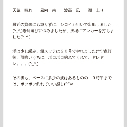
天気 晴れ 風向 南 波高 凪 潮 上り
最近の貧果にも懲りずに、シロイカ狙いで出船しました
(^_^;)場所選びに悩みましたが、浅場にアンカーを打ちま
した(^_^.)
潮は少し緩み、鉛スッテは２０号でやれました(^^)/点灯
後、薄暗いうちに、ポロポロ釣れてくれて、ヤレヤ
レ。。。(^_^;)
その後も、ペースに多少の波はあるものの、９時半まで
は、ポツポツ釣れていい感じ(^^)v