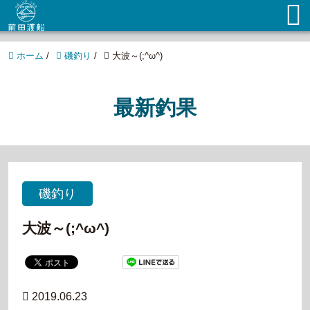
ホーム
/
磯釣り
/
大波～(;^ω^)
最新釣果
磯釣り
大波～(;^ω^)
2019.06.23