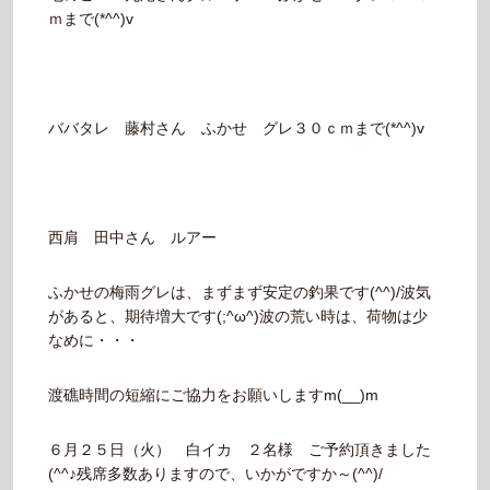
ｍまで(*^^)v
ババタレ 藤村さん ふかせ グレ３０ｃｍまで(*^^)v
西肩 田中さん ルアー
ふかせの梅雨グレは、まずまず安定の釣果です(^^)/波気
があると、期待増大です(;^ω^)波の荒い時は、荷物は少
なめに・・・
渡礁時間の短縮にご協力をお願いしますm(__)m
６月２５日（火） 白イカ ２名様 ご予約頂きました
(^^♪残席多数ありますので、いかがですか～(^^)/