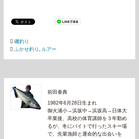
磯釣り
ふかせ釣り
,
ルアー
前田泰典
1982年6月28日生まれ
御火浦小→浜坂中→浜坂高→日体大
卒業後、高校の体育講師を３年勤め
るが、冬にバイトで行ったスキー場
で、先輩漁師と運命的な出会いを