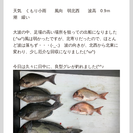
天気 くもり小雨 風向 弱北西 波高 0.9ｍ
潮 緩い
大波の中、足場の高い場所を狙っての出船になりました
(;^ω^)風は弱かったですが、北寄りだったので、ほとん
ど波は落ちず・・・(-_-;) 波の向きが、北西から北東に
変わり、少し厄介な回収になりました(;^ω^)
今日は久々に日中に、良型グレが釣れました(^^♪