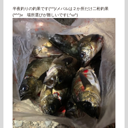
半夜釣りの釣果です(^^)/メバルは２か所だけ二桁釣果
(*^^)v 場所選びが難しいです(;^ω^)