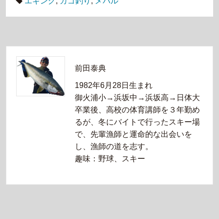
エギング
,
カゴ釣り
,
メバル
前田泰典
1982年6月28日生まれ
御火浦小→浜坂中→浜坂高→日体大
卒業後、高校の体育講師を３年勤め
るが、冬にバイトで行ったスキー場
で、先輩漁師と運命的な出会いを
し、漁師の道を志す。
趣味：野球、スキー