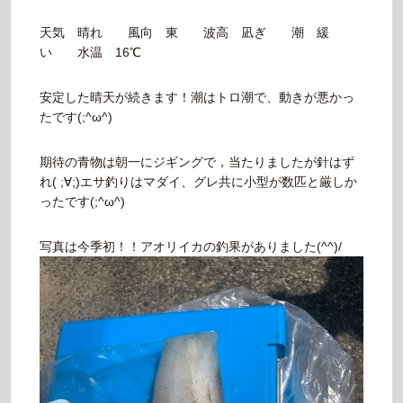
天気 晴れ 風向 東 波高 凪ぎ 潮 緩
い 水温 16℃
安定した晴天が続きます！潮はトロ潮で、動きが悪かっ
たです(;^ω^)
期待の青物は朝一にジギングで，当たりましたが針はず
れ( ;∀;)エサ釣りはマダイ、グレ共に小型が数匹と厳しか
ったです(;^ω^)
写真は今季初！！アオリイカの釣果がありました(^^)/