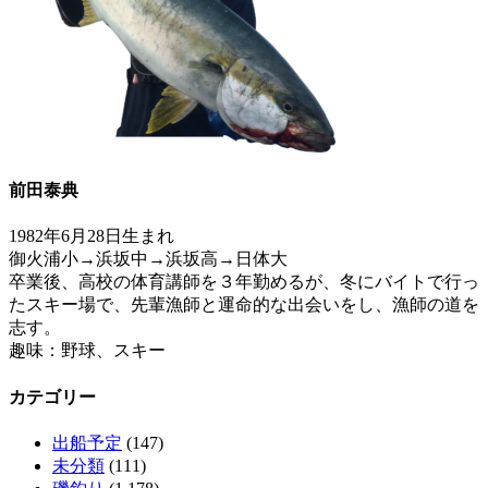
前田泰典
1982年6月28日生まれ
御火浦小→浜坂中→浜坂高→日体大
卒業後、高校の体育講師を３年勤めるが、冬にバイトで行っ
たスキー場で、先輩漁師と運命的な出会いをし、漁師の道を
志す。
趣味：野球、スキー
カテゴリー
出船予定
(147)
未分類
(111)