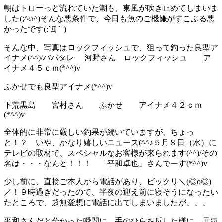
朝はトローっと流れていた潮も、東風が吹き止めてしまいま
した(;^ω^)そんな悪条件で、今日も魚のご機嫌がすこぶる悪
かったです(;´Д｀)
そんな中、写真はロックフィッシュで、狙って釣った良型ア
イナメ(^^)/
ババタレ 河野さん ロックフィッシュ ア
イナメ４５ｃｍ(*^^)v
ふかせでも良型アイナメ(*^^)v
下荒黒島 宮村さん ふかせ アイナメ４２ｃｍ
(*^^)v
全体的に非常に厳しい釣果が続いていますが、ちょっ
と！？ いや、かなり嬉しいニュース(^^♪５月８日（水）に
テレビの取材で、スペシャルなお客様が来られます(^^)/その
名は・・・なんと！！！ 「平和卓也」さんでーす(*^^)v
少し前に、直接ご本人から電話があり、ビックリ＼(◎o◎)
／！９時過ぎだったので、半夜の迎え前に寝そうになったい
たところで、超無愛想に電話に出てしまいましたが、、、
平和さんだと分かった瞬間に、手のひらを反した様に、元気