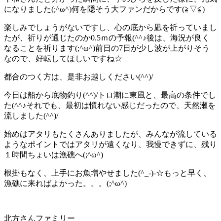
になりました(;^ω^)何を隠そう大ファンだからです(≧▽≦)
楽しみでしょうがないですし、心の底から凪を祈っていまし
たが、祈りが通じたのか0.5ｍの予報(^^♪後は、海況が良く
なることを祈ります(;^ω^)前日の7日が少し波が上がりそう
なので、好転してほしいですね☆
都合のつく方は、是非お越しください(^^)/
今日は船から底物釣り(^^)/トロ潮に東風と、最高の条件でし
た(^^♪それでも、最初は慣れない感じだったので、天然瀬を
流しました(^^)/
始めはアタリもたくさんありましたが、みんなが流している
ようなポイントではアタリが遠くなり、我慢できずに、残り
１時間ちょいは漁礁へ(;^ω^)
根掛もなく、上手にお魚増やせました(^_-)-☆もっと早く、
漁礁に来ればよかった。。。(;^ω^)
北方さんファミリー