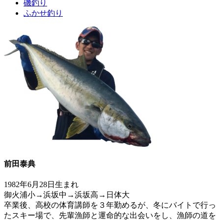
磯釣り
ふかせ釣り
前田泰典
1982年6月28日生まれ
御火浦小→浜坂中→浜坂高→日体大
卒業後、高校の体育講師を３年勤めるが、冬にバイトで行っ
たスキー場で、先輩漁師と運命的な出会いをし、漁師の道を