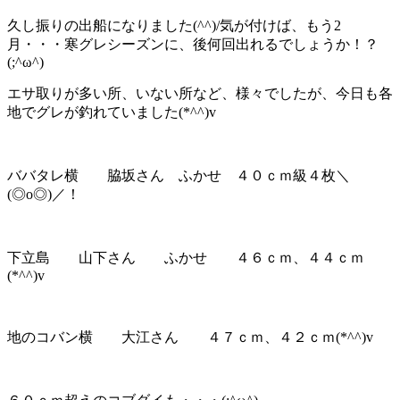
久し振りの出船になりました(^^)/気が付けば、もう2
月・・・寒グレシーズンに、後何回出れるでしょうか！？
(;^ω^)
エサ取りが多い所、いない所など、様々でしたが、今日も各
地でグレが釣れていました(*^^)v
ババタレ横 脇坂さん ふかせ ４０ｃｍ級４枚＼
(◎o◎)／！
下立島 山下さん ふかせ ４６ｃｍ、４４ｃｍ
(*^^)v
地のコバン横 大江さん ４７ｃｍ、４２ｃｍ(*^^)v