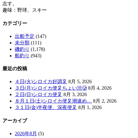
志す。
趣味：野球、スキー
カテゴリー
出船予定
(147)
未分類
(111)
磯釣り
(1,178)
船釣り
(943)
最近の投稿
４日(火)シロイカ好調🦑
8月 5, 2026
３日(月)シロイカ便🦑ちょい渋🥲
8月 4, 2026
２日(日)シロイカ便🦑
8月 3, 2026
８月１日(土)シロイカ便🦑潮速め…
8月 2, 2026
３１日(金)半夜便、深夜便🦑
8月 1, 2026
アーカイブ
2026年8月
(5)