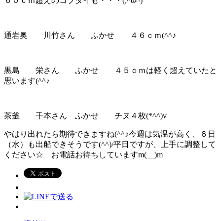
６０ｃｍ超えのコブダイも・・・(;^ω^)
通岩奥 川竹さん ふかせ ４６ｃｍ(^^♪
黒島 栄さん ふかせ ４５ｃｍは軽く超えていたと
思います(^^♪
茶釜 千本さん ふかせ チヌ４枚(*^^)v
やはり出れたら期待できますね(^^♪今週は気温が高く、６日
（水）も出船できそうです(^^)/平日ですが、上手に調整して
ください☆ お電話お待ちしていますm(__)m