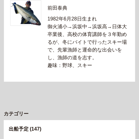
前田泰典
1982年6月28日生まれ
御火浦小→浜坂中→浜坂高→日体大
卒業後、高校の体育講師を３年勤め
るが、冬にバイトで行ったスキー場
で、先輩漁師と運命的な出会いを
し、漁師の道を志す。
趣味：野球、スキー
カテゴリー
出船予定
(147)