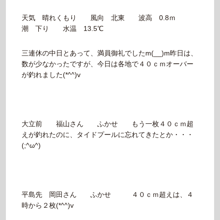
天気 晴れくもり 風向 北東 波高 0.8ｍ
潮 下り 水温 13.5℃
三連休の中日とあって、満員御礼でしたm(__)m昨日は、
数が少なかったですが、今日は各地で４０ｃｍオーバー
が釣れました(*^^)v
大立前 福山さん ふかせ もう一枚４０ｃｍ超
えが釣れたのに、タイドプールに忘れてきたとか・・・
(;^ω^)
平島先 岡田さん ふかせ ４０ｃｍ超えは、４
時から２枚(*^^)v