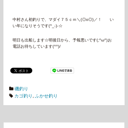
中村さん初釣りで、マダイ７５ｃｍ＼(◎o◎)／！ い
い年になりそうです(^_-)-☆
明日も出船します☆明後日から、予報悪いです(;^ω^)お
電話お待ちしています(^^)/
磯釣り
カゴ釣り
,
ふかせ釣り