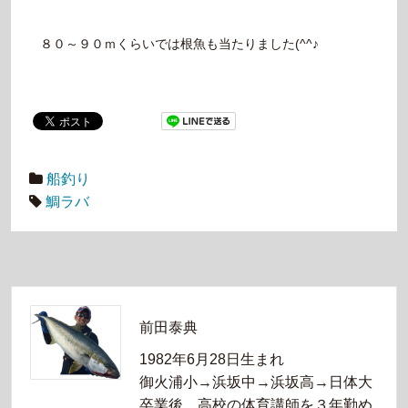
８０～９０ｍくらいでは根魚も当たりました(^^♪
船釣り
鯛ラバ
前田泰典
1982年6月28日生まれ
御火浦小→浜坂中→浜坂高→日体大
卒業後、高校の体育講師を３年勤め