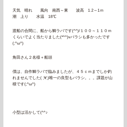
天気 晴れ 風向 南西～東 波高 1.2～1ｍ
潮 上り 水温 18℃
渡船の合間に、船から鯛ラバです(^^)/１００～１１０ｍ
くらいでよく当たりました(*^^)vバラシも多かったです
(;^ω^)
角田さん２名様＋船頭
僕は、自作鯛ラバで臨みましたが、４５ｃｍまでしか釣
れませんでした( ;∀;)唯一の良型もバラシ。。。課題が山
積です(;^ω^)
小型は活かして(^^♪