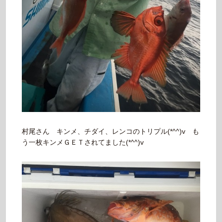
村尾さん キンメ、チダイ、レンコのトリプル(*^^)v も
う一枚キンメＧＥＴされてました(*^^)v