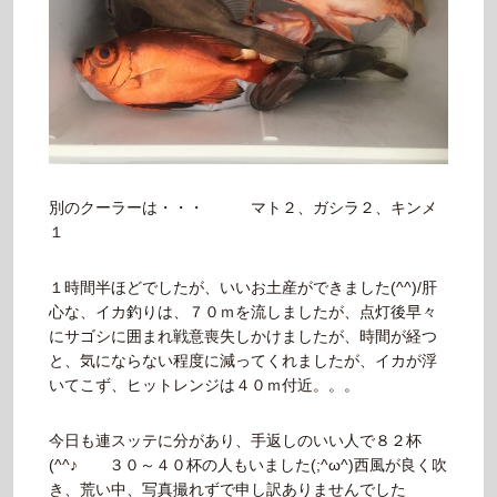
別のクーラーは・・・ マト２、ガシラ２、キンメ
１
１時間半ほどでしたが、いいお土産ができました(^^)/肝
心な、イカ釣りは、７０ｍを流しましたが、点灯後早々
にサゴシに囲まれ戦意喪失しかけましたが、時間が経つ
と、気にならない程度に減ってくれましたが、イカが浮
いてこず、ヒットレンジは４０ｍ付近。。。
今日も連スッテに分があり、手返しのいい人で８２杯
(^^♪ ３０～４０杯の人もいました(;^ω^)西風が良く吹
き、荒い中、写真撮れずで申し訳ありませんでした