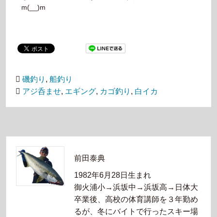
m(__)m
磯釣り
,
船釣り
アジ呑ませ
,
エギング
,
カゴ釣り
,
白イカ
前田泰典
1982年6月28日生まれ
御火浦小→浜坂中→浜坂高→日体大
卒業後、高校の体育講師を３年勤め
るが、冬にバイトで行ったスキー場