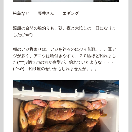
松島など 藤井さん エギング
渡船の合間の船釣りも、朝、夜と大忙しの一日になりま
した(;^ω^)
朝のアジ呑ませは、アジを釣るのに少々苦戦、、、豆ア
ジが多く、アコウは喰付きやすく、２０匹ほど釣れまし
た(*^^)v鯛ラバの方が良型が、釣れていたような・・・
(;^ω^) 釣り座のせいかもしれませんが。。。