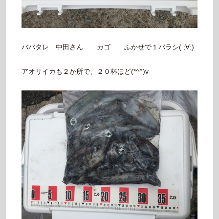
ババタレ 中田さん カゴ ふかせで１バラシ( ;∀;)
アオリイカも２か所で、２０杯ほど(*^^)v