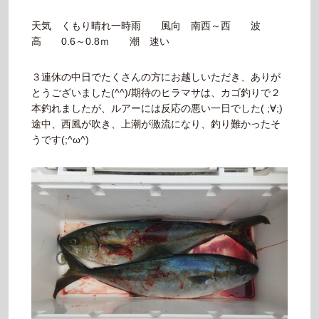
天気 くもり晴れ一時雨 風向 南西～西 波
高 0.6～0.8ｍ 潮 速い
３連休の中日でたくさんの方にお越しいただき、ありが
とうございました(^^)/期待のヒラマサは、カゴ釣りで２
本釣れましたが、ルアーには反応の悪い一日でした( ;∀;)
途中、西風が吹き、上潮が激流になり、釣り難かったそ
うです(;^ω^)