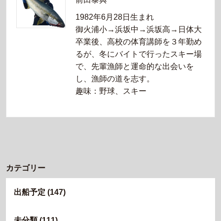
1982年6月28日生まれ
御火浦小→浜坂中→浜坂高→日体大
卒業後、高校の体育講師を３年勤め
るが、冬にバイトで行ったスキー場
で、先輩漁師と運命的な出会いを
し、漁師の道を志す。
趣味：野球、スキー
カテゴリー
出船予定
(147)
未分類
(111)