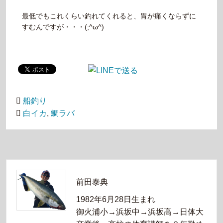
最低でもこれくらい釣れてくれると、胃が痛くならずに
すむんですが・・・(;^ω^)
船釣り
白イカ
,
鯛ラバ
前田泰典
1982年6月28日生まれ
御火浦小→浜坂中→浜坂高→日体大