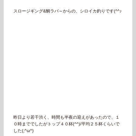
スロージギング&鯛ラバ～からの、シロイカ釣りです(^^♪
昨日より若干渋く、時間も半夜の迎えがあったので、１
０時まででしたがトップ４０杯(^^)/平均２５杯くらいで
した(;^ω^)