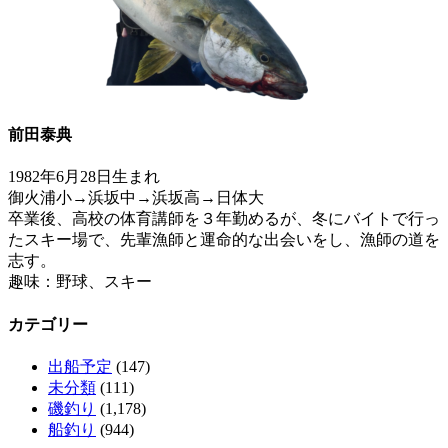
前田泰典
1982年6月28日生まれ
御火浦小→浜坂中→浜坂高→日体大
卒業後、高校の体育講師を３年勤めるが、冬にバイトで行っ
たスキー場で、先輩漁師と運命的な出会いをし、漁師の道を
志す。
趣味：野球、スキー
カテゴリー
出船予定
(147)
未分類
(111)
磯釣り
(1,178)
船釣り
(944)