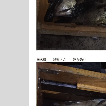
無名磯 浅野さん 浮き釣り