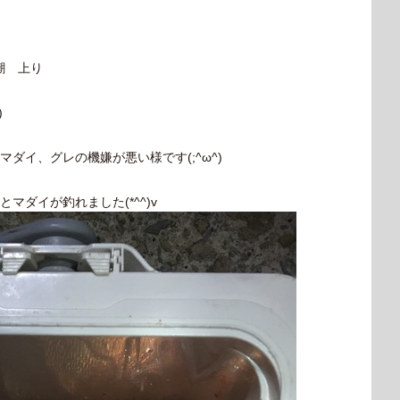
潮 上り
)
ダイ、グレの機嫌が悪い様です(;^ω^)
ダイが釣れました(*^^)v