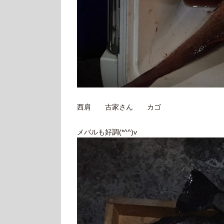
西肩 古家さん カゴ
メバルも好調(*^^)v