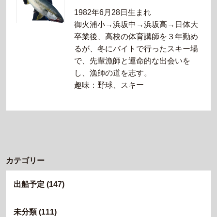
1982年6月28日生まれ
御火浦小→浜坂中→浜坂高→日体大
卒業後、高校の体育講師を３年勤め
るが、冬にバイトで行ったスキー場
で、先輩漁師と運命的な出会いを
し、漁師の道を志す。
趣味：野球、スキー
カテゴリー
出船予定
(147)
未分類
(111)