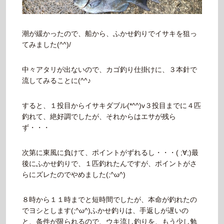
潮が緩かったので、船から、ふかせ釣りでイサキを狙っ
てみました(^^)/
中々アタリが出ないので、カゴ釣り仕掛けに、３本針で
流してみることに(^^♪
すると、１投目からイサキダブル(*^^)v３投目までに４匹
釣れて、絶好調でしたが、それからはエサが残ら
ず・・・
次第に東風に負けて、ポイントがずれるし・・・( ;∀;)最
後にふかせ釣りで、１匹釣れたんですが、ポイントがさ
らにズレたのでやめました(;^ω^)
８時から１１時までと短時間でしたが、本命が釣れたの
でヨシとします(;^ω^)ふかせ釣りは、手返しが遅いの
と、条件が限られるので、ウキ流し釣りを、もう少し勉