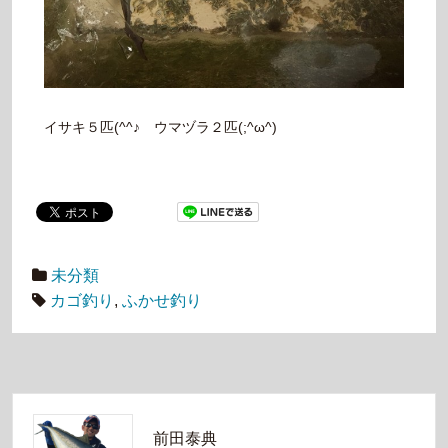
イサキ５匹(^^♪ ウマヅラ２匹(;^ω^)
未分類
カゴ釣り
,
ふかせ釣り
前田泰典