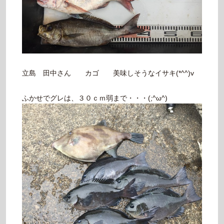
立島 田中さん カゴ 美味しそうなイサキ(*^^)v
ふかせでグレは、３０ｃｍ弱まで・・・(;^ω^)