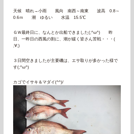
天候 晴れ→小雨 風向 南西～南東 波高 0.8～
0.6ｍ 潮 ゆるい 水温 15.5℃
ＧＷ最終日に、なんとか出船できました(;^ω^) 昨
日、一昨日の西風の割に、潮が緩く皆さん苦戦・・・(
;∀;)
３日間空きましたが主要磯は、エサ取りが多かった様で
す(;^ω^)
カゴでイサキ＆マダイ(^^)/