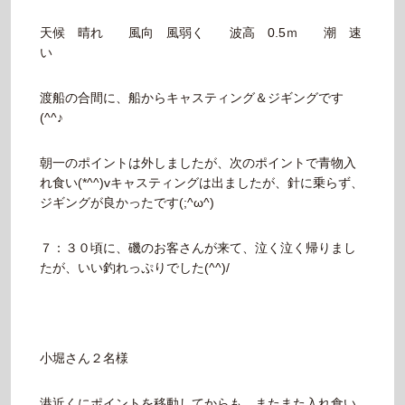
天候 晴れ 風向 風弱く 波高 0.5ｍ 潮 速
い
渡船の合間に、船からキャスティング＆ジギングです
(^^♪
朝一のポイントは外しましたが、次のポイントで青物入
れ食い(*^^)vキャスティングは出ましたが、針に乗らず、
ジギングが良かったです(;^ω^)
７：３０頃に、磯のお客さんが来て、泣く泣く帰りまし
たが、いい釣れっぷりでした(^^)/
小堀さん２名様
港近くにポイントを移動してからも、またまた入れ食い