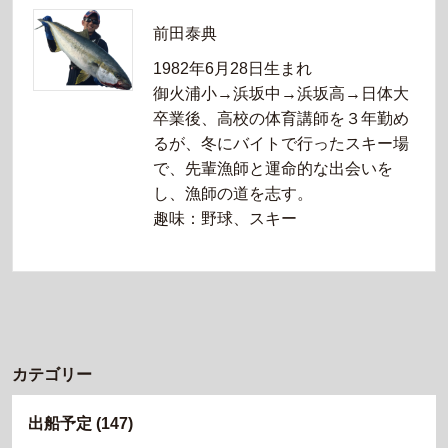
前田泰典
1982年6月28日生まれ
御火浦小→浜坂中→浜坂高→日体大
卒業後、高校の体育講師を３年勤め
るが、冬にバイトで行ったスキー場
で、先輩漁師と運命的な出会いを
し、漁師の道を志す。
趣味：野球、スキー
カテゴリー
出船予定
(147)