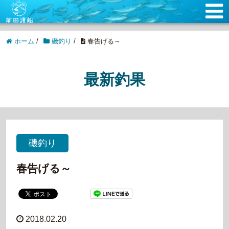
ホーム
/
磯釣り
/
春告げる～
最新釣果
磯釣り
春告げる～
2018.02.20