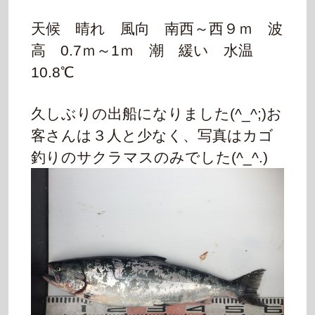
天候 晴れ 風向 南西～西９ｍ 波
高 0.7ｍ～1ｍ 潮 緩い 水温
10.8℃
久しぶりの出船になりました(^_^;)
お
客さんは３人と少なく、写真はカゴ
釣りのサクラマスのみでした(^_^.)