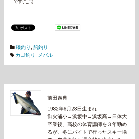
です(^_^;)
磯釣り
,
船釣り
カゴ釣り
,
メバル
前田泰典
1982年6月28日生まれ
御火浦小→浜坂中→浜坂高→日体大
卒業後、高校の体育講師を３年勤め
るが、冬にバイトで行ったスキー場