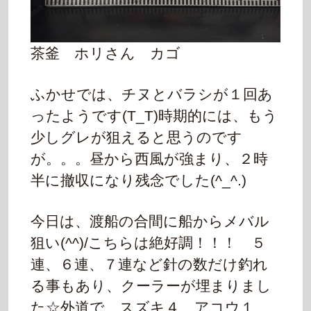
茶釜 ホリさん カゴ
ふかせでは、チヌとバラシが１回あ
ったようです(T_T)
時期的には、もう
少しグレが狙えると思うのです
が。。。
昼から西風が強まり、２時
半に撤収になり残念でした(^_^.)
今日は、渡船の合間に船からメバル
狙い(^^)/
こちらは絶好調！！！ ５
連、６連、７連など
針の数だけ釣れ
る事もあり、クーラーが埋まりまし
た☆
外道で、スズキ４、アコウ１、