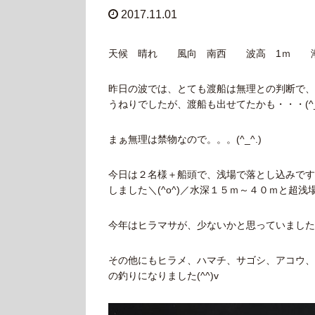
2017.11.01
天候 晴れ 風向 南西 波高 1ｍ 
昨日の波では、とても渡船は無理との判断で、船
うねりでしたが、渡船も出せてたかも・・・(^_^
まぁ無理は禁物なので。。。(^_^.)
今日は２名様＋船頭で、浅場で落とし込みです(
しました＼(^o^)／水深１５ｍ～４０ｍと超浅場で
今年はヒラマサが、少ないかと思っていました
その他にもヒラメ、ハマチ、サゴシ、アコウ、
の釣りになりました(^^)v