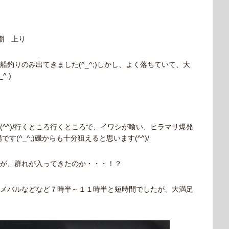
潮 上り
釣りのみ出てきました(^_^;)しかし、よく落ちていて、大
.)
^^)/行くところ行くところで、イワシが喰い、ヒラマサ爆発
す(^_^;)磯からも十分狙えると思います(^^)/
が、群れが入ってきたのか・・・！？
メバルなどなど７時半～１１時半と短時間でしたが、大満足