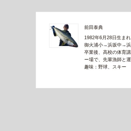
前田泰典
1982年6月28日生まれ
御火浦小→浜坂中→浜
卒業後、高校の体育講
ー場で、先輩漁師と運
趣味：野球、スキー