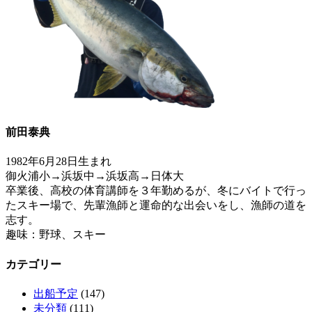
前田泰典
1982年6月28日生まれ
御火浦小→浜坂中→浜坂高→日体大
卒業後、高校の体育講師を３年勤めるが、冬にバイトで行っ
たスキー場で、先輩漁師と運命的な出会いをし、漁師の道を
志す。
趣味：野球、スキー
カテゴリー
出船予定
(147)
未分類
(111)