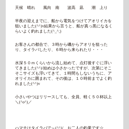
天候 晴れ 風向 南 波高 凪 潮 上り
半夜の迎えまでに、船から電気をつけてアオリイカを
狙いました(^^)v結果から言うと、船が真っ黒になるく
らいよく釣れました(^_^;)
お客さんの都合で、３時から磯からアオリを狙った
り、タイラバしたり、６時から来られたり・・・
水深５０ｍくらいから流し始めて、点灯後すぐに浮い
てきました(^^)/始めは小さかったですが、次第にそこ
そこサイズも浮いてきて、１時間もしないうちに、ア
オリイカに囲まれて、その後は、１０時前までよく釣
れました(^^)v
小さいやつはリリースしても、全員、軽く５０杯以上
＼(^o^)／
ハマチはタイラバで～(^^)/ お二人の釣果です☆