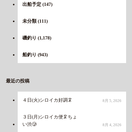
出船予定
(147)
未分類
(111)
磯釣り
(1,178)
船釣り
(943)
最近の投稿
４日(火)シロイカ好調🦑
8月 5, 2026
３日(月)シロイカ便🦑ちょ
い渋🥲
8月 4, 2026