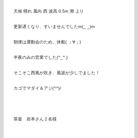
天候 晴れ 風向 西 波高 0.5m 潮 上り
更新遅くなり、すいませんでしたm(_ _)m
朝便は運動会のため、休船( ；∀；)
半夜のみの営業でした(^_^;)
そこそこ西風が吹き、風波が少しでました！
カゴでマダイ＆アジ(^^)/
茶釜 岩本さん２名様