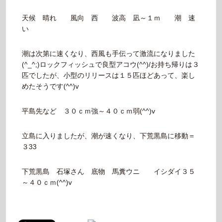
天候 晴れ 風向 西 波高 凪～１ｍ 潮 速
い
潮は次第に速くなり、西風も手伝って激流になりました
(^_^;)ロックフィッシュで良型アコウ(^^)/お持ち帰りは３
匹でしたが、小型のリリースは１５匹ほどあって、楽し
めたそうです(^^)v
平島先など ３０ｃｍ強～４０ｃｍ弱(^^)v
立島に入りましたが、潮が速くなり、下荒黒島に移動＝
３33
下荒黒島 石塚さん 底物 馬糞ウニ イシダイ３５
～４０ｃｍ(^^)v