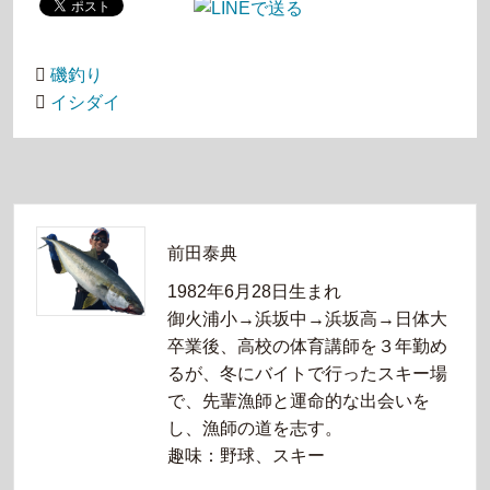
磯釣り
イシダイ
前田泰典
1982年6月28日生まれ
御火浦小→浜坂中→浜坂高→日体大
卒業後、高校の体育講師を３年勤め
るが、冬にバイトで行ったスキー場
で、先輩漁師と運命的な出会いを
し、漁師の道を志す。
趣味：野球、スキー