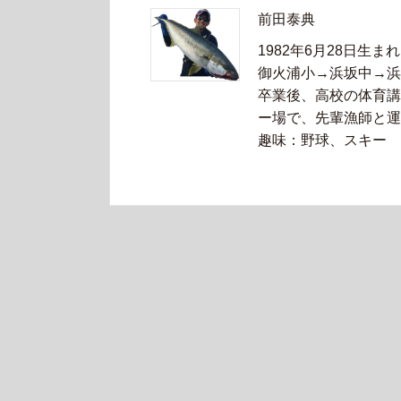
前田泰典
1982年6月28日生まれ
御火浦小→浜坂中→浜
卒業後、高校の体育講
ー場で、先輩漁師と運
趣味：野球、スキー