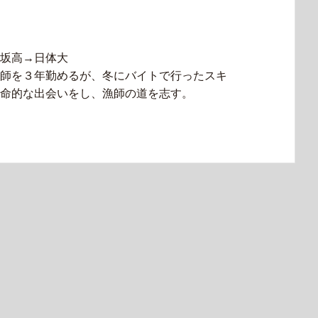
坂高→日体大
師を３年勤めるが、冬にバイトで行ったスキ
命的な出会いをし、漁師の道を志す。