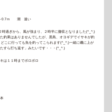
0.7ｍ 潮 速い
り２時過ぎから、風が強まり、２時半に撤収となりました(^_^;)
た釣果はありませんでしたが、黒島、オヨギデでイサキが釣
、どこに行っても魚を釣ってこられます(^_^;)一緒に磯に上が
たすら打ち返す」みたいです・・・(^_^.)
キは１１時までポロポロ
本