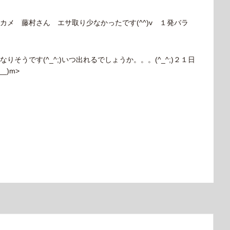
カメ 藤村さん エサ取り少なかったです(^^)v １発バラ
そうです(^_^;)いつ出れるでしょうか。。。(^_^;)２１日
_)m>