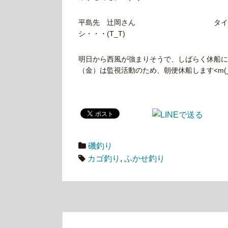
平島先 辻岡さん
タイ
シ・・・(T_T)
明日から西風が強まりそうで、しばらく休船になり
（金）は監視活動のため、朝便休船します<m(_
磯釣り
カゴ釣り
,
ふかせ釣り