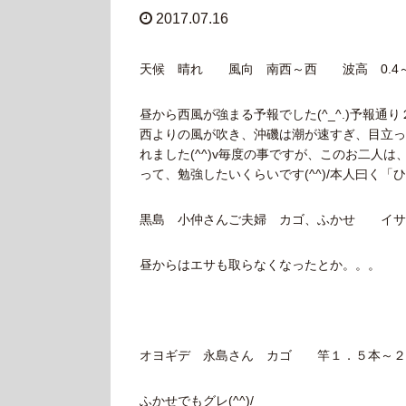
2017.07.16
天候 晴れ 風向 南西～西 波高 0.4～
昼から西風が強まる予報でした(^_^.)予報通
西よりの風が吹き、沖磯は潮が速すぎ、目立っ
れました(^^)v毎度の事ですが、このお二人は
って、勉強したいくらいです(^^)/本人曰く「ひ
黒島 小仲さんご夫婦 カゴ、ふかせ イサ
昼からはエサも取らなくなったとか。。。
オヨギデ 永島さん カゴ 竿１．５本～２
ふかせでもグレ(^^)/