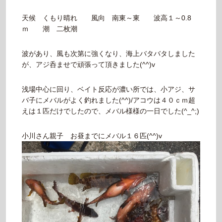
天候 くもり晴れ 風向 南東～東 波高１～0.8
ｍ 潮 二枚潮
波があり、風も次第に強くなり、海上バタバタしました
が、アジ呑ませで頑張って頂きました(^^)v
浅場中心に回り、ベイト反応が濃い所では、小アジ、サ
バ子にメバルがよく釣れました(^^)/アコウは４０ｃｍ超
えは１匹だけでしたので、メバル様様の一日でした(^_^;)
小川さん親子 お昼までにメバル１６匹(^^)v