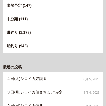
出船予定
(147)
未分類
(111)
磯釣り
(1,178)
船釣り
(943)
最近の投稿
４日(火)シロイカ好調🦑
8月 5, 2026
３日(月)シロイカ便🦑ちょい渋🥲
8月 4, 2026
２日(日)シロイカ便🦑