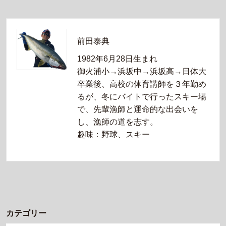
前田泰典
1982年6月28日生まれ
御火浦小→浜坂中→浜坂高→日体大
卒業後、高校の体育講師を３年勤め
るが、冬にバイトで行ったスキー場
で、先輩漁師と運命的な出会いを
し、漁師の道を志す。
趣味：野球、スキー
カテゴリー