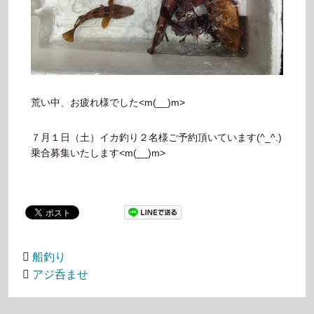
荒い中、お疲れ様でした<m(__)m>
７月１日（土）イカ釣り２名様ご予約頂いています(^_^.)
乗合募集いたします<m(__)m>
船釣り
アジ呑ませ