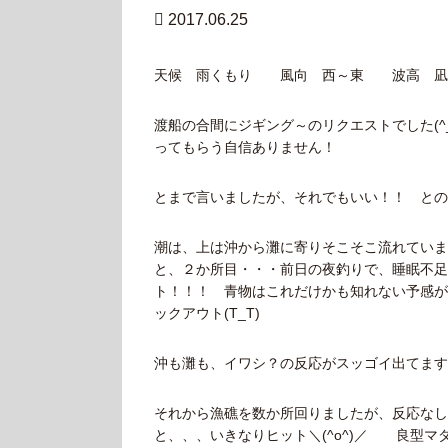
2017.06.25
天候 雨くもり 風向 西～東 波高 
渡船の合間にジギング～のリクエストでした(^
ってもらう自信ありません！
とまで言いましたが、それでもいい！！ とのお
潮は、上は沖から灘に寄りそこそこ流れていま
と、２か所目・・・前日の夜釣りで、睡眠不足
ト！！！ 青物はこれだけかも知れない予感が
ックアウト(T_T)
沖も灘も、イワシ？の反応がスッゴイ出てます
それから漁礁を数か所回りましたが、反応なし
と、、、いきなりヒット＼(^o^)／ 良型マ