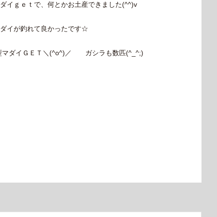
イｇｅｔで、何とかお土産できました(^^)v
ダイが釣れて良かったです☆
イＧＥＴ＼(^o^)／ ガシラも数匹(^_^;)