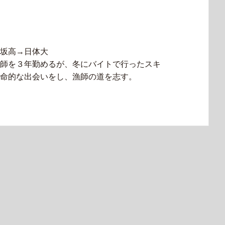
坂高→日体大
師を３年勤めるが、冬にバイトで行ったスキ
命的な出会いをし、漁師の道を志す。