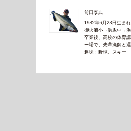
前田泰典
1982年6月28日生まれ
御火浦小→浜坂中→浜
卒業後、高校の体育講
ー場で、先輩漁師と運
趣味：野球、スキー