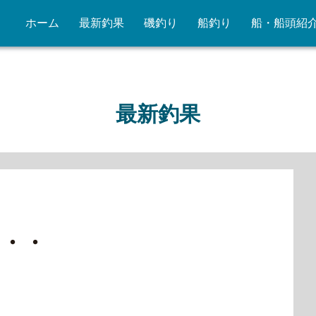
ホーム
最新釣果
磯釣り
船釣り
船・船頭紹
最新釣果
・・