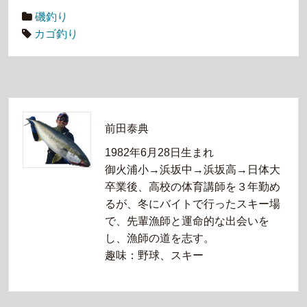
磯釣り
カゴ釣り
前田泰典
1982年6月28日生まれ
御火浦小→浜坂中→浜坂高→日体大
卒業後、高校の体育講師を３年勤め
るが、冬にバイトで行ったスキー場
で、先輩漁師と運命的な出会いを
し、漁師の道を志す。
趣味：野球、スキー