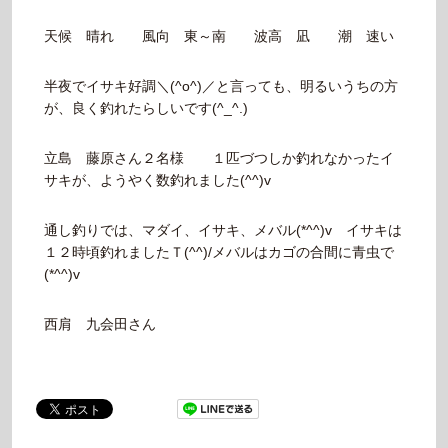
天候 晴れ 風向 東～南 波高 凪 潮 速い
半夜でイサキ好調＼(^o^)／と言っても、明るいうちの方
が、良く釣れたらしいです(^_^.)
立島 藤原さん２名様 １匹づつしか釣れなかったイ
サキが、ようやく数釣れました(^^)v
通し釣りでは、マダイ、イサキ、メバル(*^^)v イサキは
１２時頃釣れましたＴ(^^)/メバルはカゴの合間に青虫で
(*^^)v
西肩 九会田さん