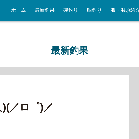
ホーム
最新釣果
磯釣り
船釣り
船・船頭紹
最新釣果
)(／ロ゜)／