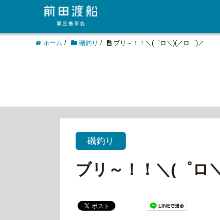
ホーム
/
磯釣り
/
ブリ～！！＼(゜ロ＼)(／ロ゜)／
磯釣り
ブリ～！！＼(゜ロ＼