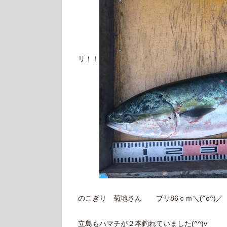
リ！！
のこぎり 菊地さん ブリ86ｃｍ＼(^o^)
立島もハマチが２本釣れていました(^^)v