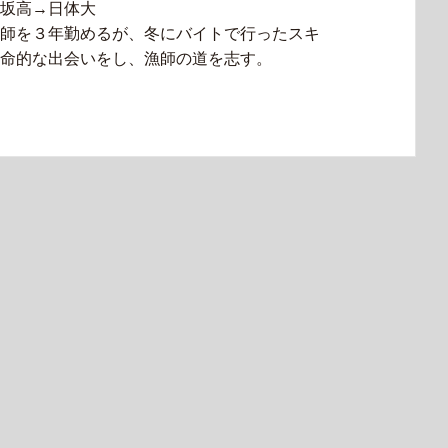
坂高→日体大
師を３年勤めるが、冬にバイトで行ったスキ
命的な出会いをし、漁師の道を志す。