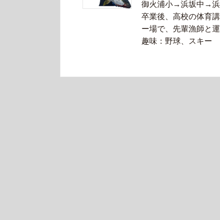
御火浦小→浜坂中→浜
卒業後、高校の体育講
ー場で、先輩漁師と運
趣味：野球、スキー