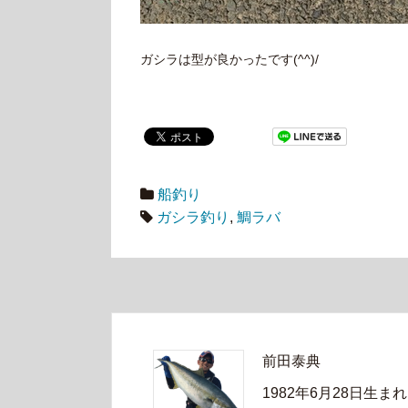
ガシラは型が良かったです(^^)/
船釣り
ガシラ釣り
,
鯛ラバ
前田泰典
1982年6月28日生まれ