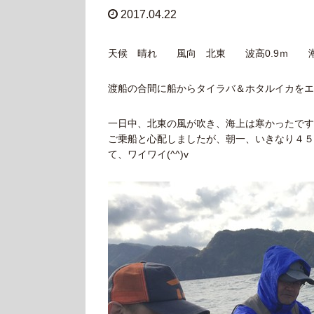
2017.04.22
天候 晴れ 風向 北東 波高0.9ｍ 潮
渡船の合間に船からタイラバ＆ホタルイカをエサ
一日中、北東の風が吹き、海上は寒かったです(
ご乗船と心配しましたが、朝一、いきなり４５
て、ワイワイ(^^)v