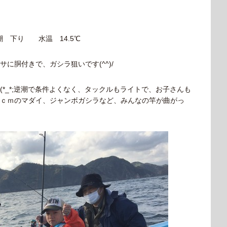
 下り 水温 14.5℃
に胴付きで、ガシラ狙いです(^^)/
*_*;逆潮で条件よくなく、タックルもライトで、お子さんも
ｃｍのマダイ、ジャンボガシラなど、みんなの竿が曲がっ