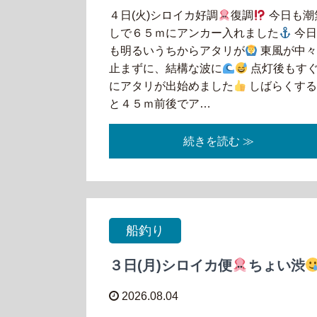
４日(火)シロイカ好調
復調
今日も潮
しで６５ｍにアンカー入れました
今
も明るいうちからアタリが
東風が中
止まずに、結構な波に
点灯後もす
にアタリが出始めました
しばらくす
と４５ｍ前後でア…
続きを読む ≫
船釣り
３日(月)シロイカ便
ちょい渋
2026.08.04