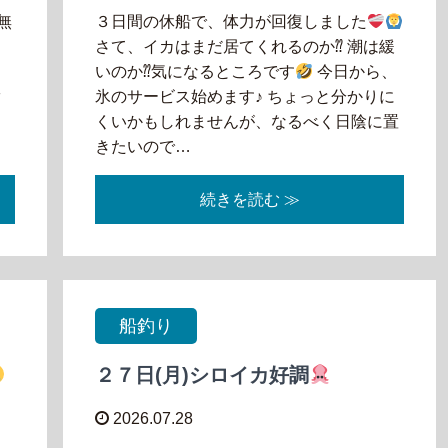
無
３日間の休船で、体力が回復しました
日
さて、イカはまだ居てくれるのか⁇ 潮は緩
々
いのか⁇気になるところです
今日から、
ぐ
氷のサービス始めます♪ ちょっと分かりに
る
くいかもしれませんが、なるべく日陰に置
きたいので…
続きを読む ≫
船釣り
２７日(月)シロイカ好調
2026.07.28