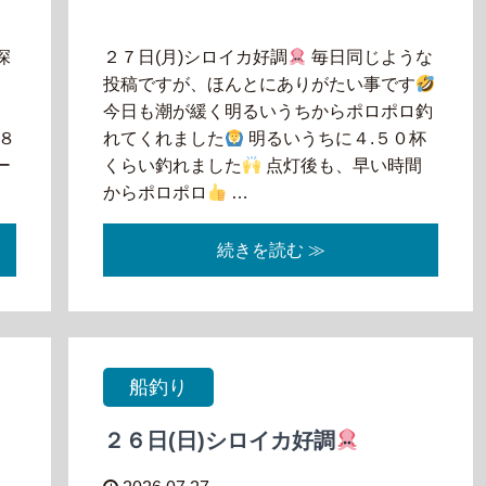
深
２７日(月)シロイカ好調
毎日同じような
る
投稿ですが、ほんとにありがたい事です
今
今日も潮が緩く明るいうちからポロポロ釣
８
れてくれました
明るいうちに４.５０杯
ー
くらい釣れました
点灯後も、早い時間
からポロポロ
…
続きを読む ≫
船釣り
２６日(日)シロイカ好調