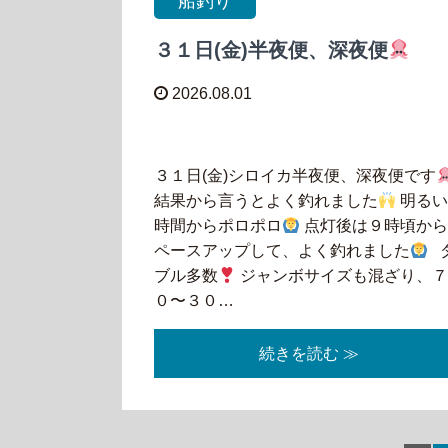
船釣り
３１日(金)半夜便、深夜便
2026.08.01
３１日(金)シロイカ半夜便、深夜便です
結果から言うとよく釣れました
明る
時間からポロポロ
点灯後は９時頃か
ペースアップして、よく釣れました
ブル多数
ジャンボサイズも混ざり、
０〜３０…
続きを読む ≫