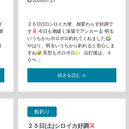
2026.07.27
イ
２６日(日)シロイカ便、相変わらず好調で
潮
す
今日も潮緩く深場でアンカー
明る
し
いうちからポロポロ釣れてくれました
明
やはり、明るいうちから釣れると安心しま
ト
すね
良型もポロポロ
点灯後は、４
０〜…
続きを読む ≫
船釣り
２５日(土)シロイカ好調