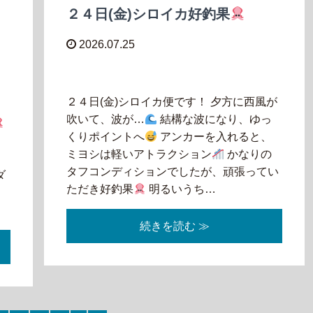
２４日(金)シロイカ好釣果
2026.07.25
２４日(金)シロイカ便です！ 夕方に西風が
吹いて、波が…
結構な波になり、ゆっ
くりポイントへ
アンカーを入れると、
い
ミヨシは軽いアトラクション
かなりの
ら
タフコンディションでしたが、頑張ってい
ダ
ただき好釣果
明るいうち…
７
続きを読む ≫