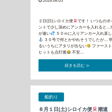
2026.08.03
２日(日)シロイカ便
です！ いつものポ
ントで少し深めにアンカーを入れると…
が速い
５０ｍに入りアンカー入れ直
３０号で何とかやれそうでしたが… 
るいうちにアタリが出ない
ファース
ヒットも点灯後
不安…
続きを読む ≫
船釣り
８月１日(土)シロイカ便
潮速