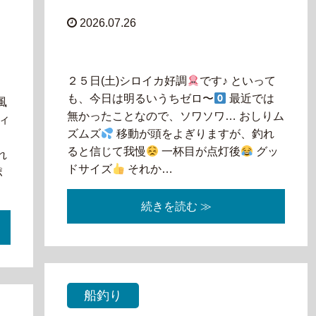
2026.07.26
２５日(土)シロイカ好調
です♪ といって
も、今日は明るいうちゼロ〜
最近では
風
無かったことなので、ソワソワ… おしりム
ィ
ズムズ
移動が頭をよぎりますが、釣れ
少
ると信じて我慢
一杯目が点灯後
グッ
れ
ドサイズ
それか…
ポ
続きを読む ≫
船釣り