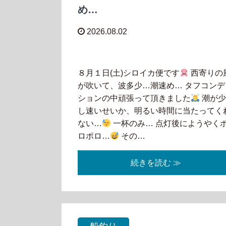
め…
2026.08.02
８月１日(土)シロイカ便です
西寄りの
が吹いて、波多少…潮速め… タフコンデ
ションの中頑張って頂きました
潮が
し速いせいか、明るい時間に当たってく
ない…
一杯のみ… 点灯後にようやく
ロポロ…
その…
続きを読む ≫