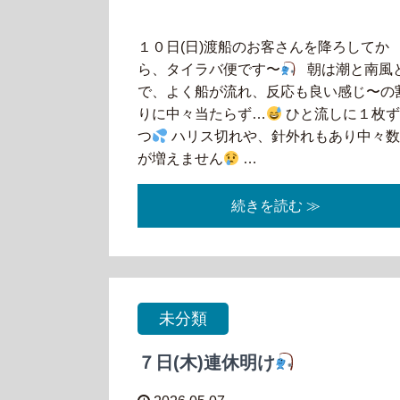
１０日(日)渡船のお客さんを降ろしてか
ら、タイラバ便です〜
朝は潮と南風
で、よく船が流れ、反応も良い感じ〜の
りに中々当たらず…
ひと流しに１枚
つ
ハリス切れや、針外れもあり中々
が増えません
…
続きを読む ≫
未分類
７日(木)連休明け