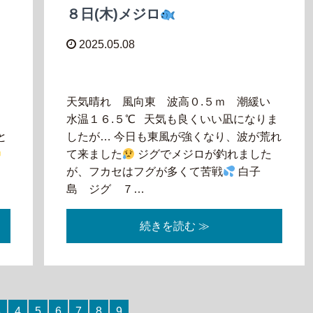
８日(木)メジロ
2025.05.08
天気晴れ 風向東 波高０.５ｍ 潮緩い
水温１６.５℃ 天気も良くいい凪になりま
と
したが… 今日も東風が強くなり、波が荒れ
て来ました
ジグでメジロが釣れました
流
が、フカセはフグが多くて苦戦
白子
島 ジグ ７…
続きを読む ≫
3
4
5
6
7
8
9