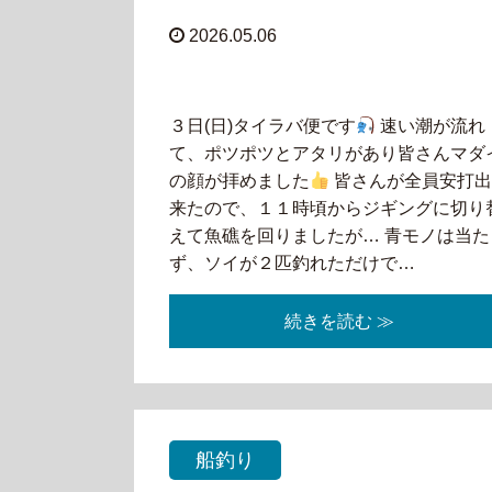
2026.05.06
３日(日)タイラバ便です
速い潮が流れ
て、ポツポツとアタリがあり皆さんマダ
の顔が拝めました
皆さんが全員安打
来たので、１１時頃からジギングに切り
えて魚礁を回りましたが… 青モノは当た
ず、ソイが２匹釣れただけで…
続きを読む ≫
船釣り