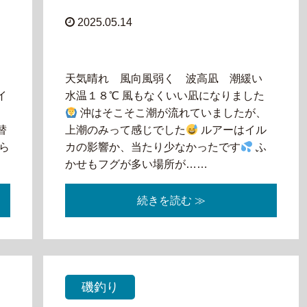
2025.05.14
天気晴れ 風向風弱く 波高凪 潮緩い
イ
水温１８℃ 風もなくいい凪になりました
出
沖はそこそこ潮が流れていましたが、
替
上潮のみって感じでした
ルアーはイル
ら
カの影響か、当たり少なかったです
ふ
かせもフグが多い場所が……
続きを読む ≫
磯釣り