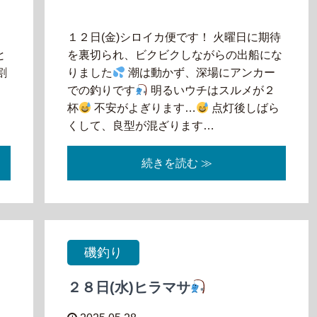
１２日(金)シロイカ便です！ 火曜日に期待
と
を裏切られ、ビクビクしながらの出船にな
割
りました
潮は動かず、深場にアンカー
ず
での釣りです
明るいウチはスルメが２
数
杯
不安がよぎります…
点灯後しばら
くして、良型が混ざります…
続きを読む ≫
磯釣り
２８日(水)ヒラマサ