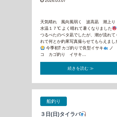
2026.05.07
天気晴れ 風向風弱く 波高凪 潮上
水温１７℃ よく晴れて暑くなりました
つるぺたのベタ凪でしたが、潮が流れて
れて何とか釣果写真撮らせてもらえまし
今季初⁇ カゴ釣りで良型イサキ
ノ
コ カゴ釣り イサキ…
続きを読む ≫
船釣り
３日(日)タイラバ