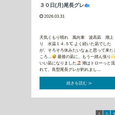
３０日(月)尾長グレ
2026.03.31
天気くもり晴れ 風向東 波高凪 潮上
り 水温１４.５℃ よく続いた凪でした
が、そろそろ休みたいなぁと思って来た
ころ…
最後の凪に、もう一踏ん張り
いい凪になりました
潮はトローっと
れて、良型尾長グレが釣れまし…
続きを読む ≫
1
2