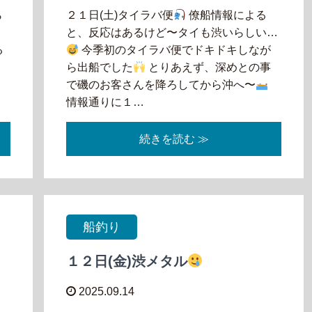
ら
２１日(土)タイラバ便
僚船情報による
〜
と、反応はあるけど〜タイも渋いらしい…
る
今季初のタイラバ便でドキドキしなが
ら出船でした
とりあえず、深めとの事
枚
で磯のお客さんを降ろしてから沖へ〜
情報通りに１…
続きを読む ≫
船釣り
１２日(金)渋メタル
2025.09.14