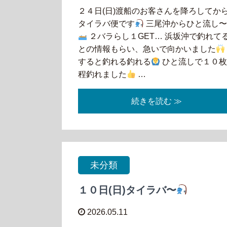
２４日(日)渡船のお客さんを降ろしてか
タイラバ便です
三尾沖からひと流し
２バラらし１GET… 浜坂沖で釣れて
との情報もらい、急いで向かいました
すると釣れる釣れる
ひと流しで１０
程釣れました
…
続きを読む ≫
未分類
１０日(日)タイラバ〜
2026.05.11