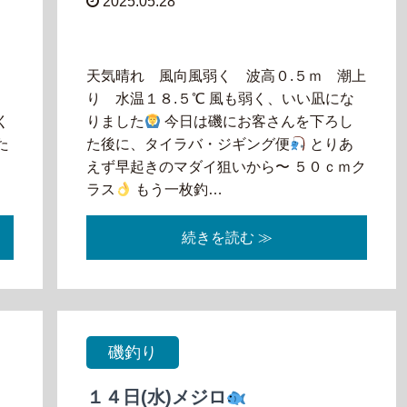
2025.05.28
り
天気晴れ 風向風弱く 波高０.５ｍ 潮上
り 水温１８.５℃ 風も弱く、いい凪にな
く
りました
今日は磯にお客さんを下ろし
た
た後に、タイラバ・ジギング便
とりあ
えず早起きのマダイ狙いから〜 ５０ｃｍク
ラス
もう一枚釣…
続きを読む ≫
磯釣り
１４日(水)メジロ